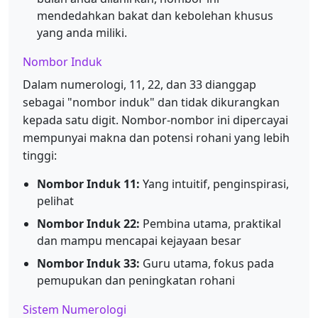
mendedahkan bakat dan kebolehan khusus
yang anda miliki.
Nombor Induk
Dalam numerologi, 11, 22, dan 33 dianggap
sebagai "nombor induk" dan tidak dikurangkan
kepada satu digit. Nombor-nombor ini dipercayai
mempunyai makna dan potensi rohani yang lebih
tinggi:
Nombor Induk 11:
Yang intuitif, penginspirasi,
pelihat
Nombor Induk 22:
Pembina utama, praktikal
dan mampu mencapai kejayaan besar
Nombor Induk 33:
Guru utama, fokus pada
pemupukan dan peningkatan rohani
Sistem Numerologi