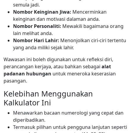
semula jadi.
Nombor Keinginan Jiwa:
Mencerminkan
keinginan dan motivasi dalaman anda.
Nombor Personaliti:
Mewakili bagaimana orang
lain melihat anda.
Nombor Hari Lahir:
Menonjolkan ciri-ciri tertentu
yang anda miliki sejak lahir.
Wawasan ini boleh digunakan untuk refleksi diri,
perancangan kerjaya, atau bahkan sebagai
alat
padanan hubungan
untuk meneroka keserasian
pasangan.
Kelebihan Menggunakan
Kalkulator Ini
Menawarkan bacaan numerologi yang cepat dan
diperibadikan.
Termasuk pilihan untuk pengguna lanjutan seperti