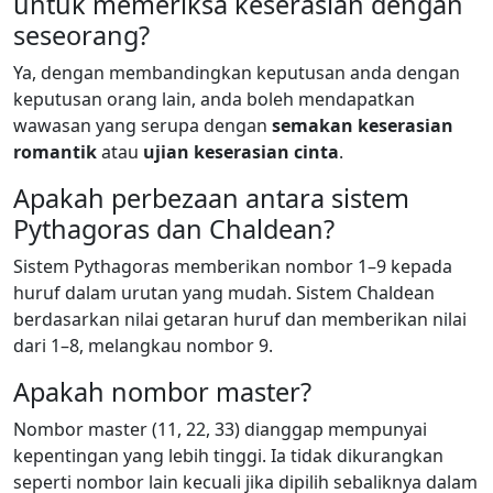
untuk memeriksa keserasian dengan
seseorang?
Ya, dengan membandingkan keputusan anda dengan
keputusan orang lain, anda boleh mendapatkan
wawasan yang serupa dengan
semakan keserasian
romantik
atau
ujian keserasian cinta
.
Apakah perbezaan antara sistem
Pythagoras dan Chaldean?
Sistem Pythagoras memberikan nombor 1–9 kepada
huruf dalam urutan yang mudah. Sistem Chaldean
berdasarkan nilai getaran huruf dan memberikan nilai
dari 1–8, melangkau nombor 9.
Apakah nombor master?
Nombor master (11, 22, 33) dianggap mempunyai
kepentingan yang lebih tinggi. Ia tidak dikurangkan
seperti nombor lain kecuali jika dipilih sebaliknya dalam