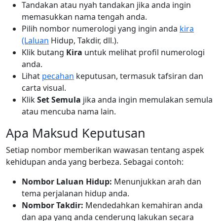
Tandakan atau nyah tandakan jika anda ingin
memasukkan nama tengah anda.
Pilih nombor numerologi yang ingin anda
kira
(Laluan
Hidup, Takdir, dll.).
Klik butang
Kira
untuk melihat profil numerologi
anda.
Lihat
pecahan
keputusan, termasuk tafsiran dan
carta visual.
Klik
Set Semula
jika anda ingin memulakan semula
atau mencuba nama lain.
Apa Maksud Keputusan
Setiap nombor memberikan wawasan tentang aspek
kehidupan anda yang berbeza. Sebagai contoh:
Nombor Laluan Hidup:
Menunjukkan arah dan
tema perjalanan hidup anda.
Nombor Takdir:
Mendedahkan kemahiran anda
dan apa yang anda cenderung lakukan secara