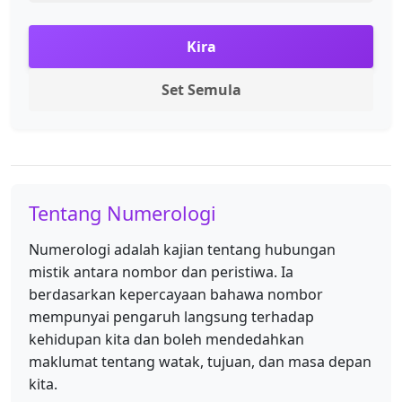
Kira
Set Semula
Tentang Numerologi
Numerologi adalah kajian tentang hubungan
mistik antara nombor dan peristiwa. Ia
berdasarkan kepercayaan bahawa nombor
mempunyai pengaruh langsung terhadap
kehidupan kita dan boleh mendedahkan
maklumat tentang watak, tujuan, dan masa depan
kita.