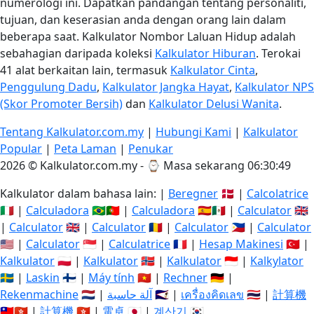
numerologi ini. Dapatkan pandangan tentang personaliti,
tujuan, dan keserasian anda dengan orang lain dalam
beberapa saat. Kalkulator Nombor Laluan Hidup adalah
sebahagian daripada koleksi
Kalkulator Hiburan
. Terokai
41 alat berkaitan lain, termasuk
Kalkulator Cinta
,
Penggulung Dadu
,
Kalkulator Jangka Hayat
,
Kalkulator NPS
(Skor Promoter Bersih)
dan
Kalkulator Delusi Wanita
.
Tentang Kalkulator.com.my
|
Hubungi Kami
|
Kalkulator
Popular
|
Peta Laman
|
Penukar
2026 © Kalkulator.com.my - ⌚
Masa sekarang 06:30:50
Kalkulator dalam bahasa lain: |
Beregner
🇩🇰 |
Calcolatrice
🇮🇹 |
Calculadora
🇧🇷🇵🇹 |
Calculadora
🇪🇸🇲🇽 |
Calculator
🇬🇧
|
Calculator
🇬🇧 |
Calculator
🇷🇴 |
Calculator
🇵🇭 |
Calculator
🇺🇸 |
Calculator
🇸🇬 |
Calculatrice
🇫🇷 |
Hesap Makinesi
🇹🇷 |
Kalkulator
🇵🇱 |
Kalkulator
🇳🇴 |
Kalkulator
🇮🇩 |
Kalkylator
🇸🇪 |
Laskin
🇫🇮 |
Máy tính
🇻🇳 |
Rechner
🇩🇪 |
Rekenmachine
🇳🇱 |
آلة حاسبة
🇸🇦 |
เครื่องคิดเลข
🇹🇭 |
計算機
🇹🇼🇭🇰 |
計算機
🇭🇰 |
電卓
🇯🇵 |
계산기
🇰🇷