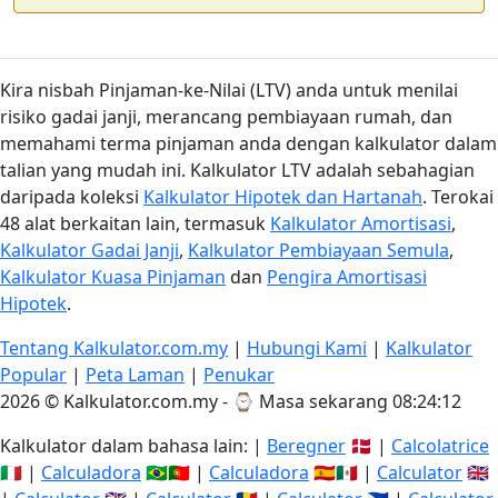
Kira nisbah Pinjaman-ke-Nilai (LTV) anda untuk menilai
risiko gadai janji, merancang pembiayaan rumah, dan
memahami terma pinjaman anda dengan kalkulator dalam
talian yang mudah ini. Kalkulator LTV adalah sebahagian
daripada koleksi
Kalkulator Hipotek dan Hartanah
. Terokai
48 alat berkaitan lain, termasuk
Kalkulator Amortisasi
,
Kalkulator Gadai Janji
,
Kalkulator Pembiayaan Semula
,
Kalkulator Kuasa Pinjaman
dan
Pengira Amortisasi
Hipotek
.
Tentang Kalkulator.com.my
|
Hubungi Kami
|
Kalkulator
Popular
|
Peta Laman
|
Penukar
2026 © Kalkulator.com.my - ⌚
Masa sekarang 08:24:12
Kalkulator dalam bahasa lain: |
Beregner
🇩🇰 |
Calcolatrice
🇮🇹 |
Calculadora
🇧🇷🇵🇹 |
Calculadora
🇪🇸🇲🇽 |
Calculator
🇬🇧