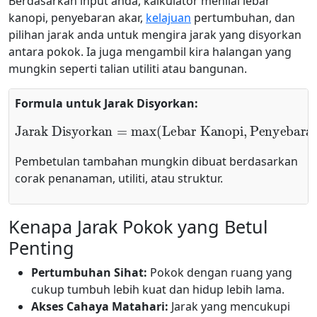
Berdasarkan input anda, kalkulator menilai lebar
kanopi, penyebaran akar,
kelajuan
pertumbuhan, dan
pilihan jarak anda untuk mengira jarak yang disyorkan
antara pokok. Ia juga mengambil kira halangan yang
mungkin seperti talian utiliti atau bangunan.
Formula untuk Jarak Disyorkan:
Pengganda Jarak
Lebar Kanopi
×
Pengganda Kelajuan Pertumbuhan
Jarak Disyorkan
,
Penyebaran Akar
=
max
)
×
(
Pembetulan tambahan mungkin dibuat berdasarkan
corak penanaman, utiliti, atau struktur.
Kenapa Jarak Pokok yang Betul
Penting
Pertumbuhan Sihat:
Pokok dengan ruang yang
cukup tumbuh lebih kuat dan hidup lebih lama.
Akses Cahaya Matahari:
Jarak yang mencukupi