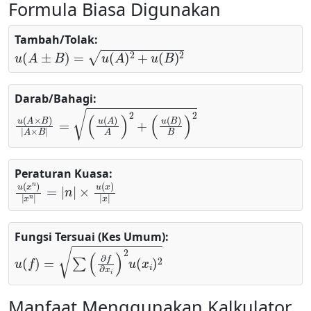
Formula Biasa Digunakan
Tambah/Tolak:
u
(
A
±
B
)
=
u
(
A
)
2
+
u
(
B
)
2
Darab/Bahagi:
u
(
u
(
A
(
B
×
)
B
B
)
)
|
2
A
×
B
|
=
(
u
(
A
)
A
)
2
+
Peraturan Kuasa:
u
×
u
(
x
(
n
x
)
)
|
|
x
x
|
n
|
=
|
n
|
Fungsi Tersuai (Kes Umum):
u
(
f
)
=
∑
(
∂
f
∂
x
i
)
2
u
(
x
i
)
2
Manfaat Menggunakan Kalkulator