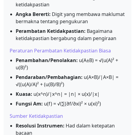
ketidakpastian
Angka Bererti:
Digit yang membawa maklumat
bermakna tentang pengukuran
Perambatan Ketidakpastian:
Bagaimana
ketidakpastian bergabung dalam pengiraan
Peraturan Perambatan Ketidakpastian Biasa
Penambahan/Penolakan:
u(A±B) = √(u(A)² +
u(B)²)
Pendaraban/Pembahagian:
u(A×B)/|A×B| =
√((u(A)/A)² + (u(B)/B)²)
Kuasa:
u(x^n)/|x^n| = |n| × u(x)/|x|
Fungsi Am:
u(f) = √(∑(∂f/∂xi)² × u(xi)²)
Sumber Ketidakpastian
Resolusi Instrumen:
Had dalam ketepatan
bacaan