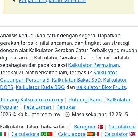
Penjana Lingkaran Minecraft
Analisis kedudukan catur dengan segera. Dapatkan
gerakan terbaik, nilai ancaman, dan tingkatkan strategi
dengan alat Kalkulator Gerakan Catur Terbaik yang mudah
digunakan ini. Kalkulator Gerakan Catur Terbaik adalah
sebahagian daripada koleksi
Kalkulator Permainan
.
Terokai 21 alat berkaitan lain, termasuk
Kalkulator
Gabungan Persona 5
,
Kalkulator Bakat SoD
,
Kalkulator
DOTS
,
Kalkulator Kuda BDO
dan
Kalkulator Blox Fruits
.
Tentang Kalkulator.com.my
|
Hubungi Kami
|
Kalkulator
Popular
|
Peta Laman
|
Penukar
2026 © Kalkulator.com.my - ⌚
Masa sekarang 12:25:16
Kalkulator dalam bahasa lain: |
Beregner
🇩🇰 |
Calcolatrice
🇮🇹 |
Calculadora
🇧🇷🇵🇹 |
Calculadora
🇪🇸🇲🇽 |
Calculator
🇬🇧