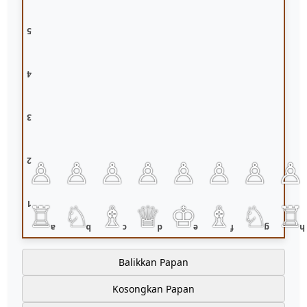
5
4
3
♙
♙
♙
♙
♙
♙
♙
♙
2
♖
♘
♗
♕
♔
♗
♘
♖
1
a
b
c
d
e
f
g
h
Balikkan Papan
Kosongkan Papan