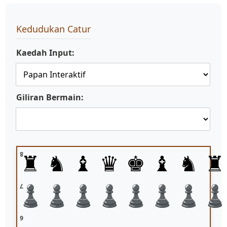
Kedudukan Catur
Kaedah Input:
Giliran Bermain:
♜
♞
♝
♛
♚
♝
♞
♜
8
♟
♟
♟
♟
♟
♟
♟
7
6