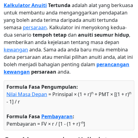
Kalkulator Anuiti
Tertunda
adalah alat yang berkuasa
untuk membantu anda menganggarkan pendapatan
yang boleh anda terima daripada anuiti tertunda
semasa
persaraan
. Kalkulator ini menyokong kedua-
dua senario
tempoh tetap
dan
anuiti seumur hidup
,
memberikan anda kejelasan tentang masa depan
kewangan
anda. Sama ada anda baru mula membina
dana persaraan atau menilai pilihan anuiti anda, alat ini
boleh menjadi bahagian penting dalam
perancangan
kewangan
persaraan
anda.
Formula Fasa Pengumpulan:
n
n
Nilai Masa Depan
= Prinsipal × (1 + r)
+ PMT × [(1 + r)
- 1] / r
Formula Fasa
Pembayaran
:
-n
Pembayaran = FV × r / [1 - (1 + r)
]