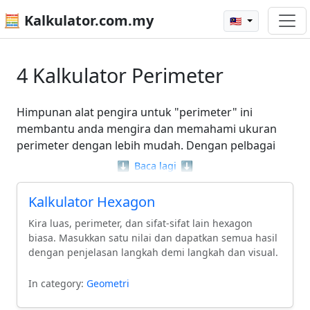
🧮 Kalkulator.com.my
🇲🇾
4 Kalkulator Perimeter
Himpunan alat pengira untuk "perimeter" ini
membantu anda mengira dan memahami ukuran
perimeter dengan lebih mudah. Dengan pelbagai
kalkulator yang tersedia, seperti Pengira Perimeter
⬇️
Baca lagi
⬇️
untuk segi empat dan kalkulator untuk bentuk lain
seperti pentagon dan heksagon, anda dapat
Kalkulator Hexagon
menyelesaikan pelbagai masalah berkaitan
Kira luas, perimeter, dan sifat-sifat lain hexagon
perimeter tanpa kerumitan. Alat ini direka untuk
biasa. Masukkan satu nilai dan dapatkan semua hasil
menyederhanakan pengiraan yang mungkin
dengan penjelasan langkah demi langkah dan visual.
kelihatan rumit, menjadikan pemahaman mengenai
perimeter lebih jelas dan tepat. Sama ada anda
In category:
Geometri
seorang pelajar atau hanya ingin mengetahui lebih