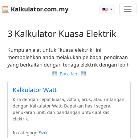
🧮 Kalkulator.com.my
🇲🇾
3 Kalkulator Kuasa Elektrik
Kumpulan alat untuk "kuasa elektrik" ini
membolehkan anda melakukan pelbagai pengiraan
yang berkaitan dengan tenaga elektrik dengan lebih
mudah. Dengan kalkulator seperti "Watts to Amps
⬇️
Baca lagi
⬇️
Calculator" dan "Amps to Watts Calculator", anda
dapat menukar unit kuasa dan arus dengan tepat,
Kalkulator Watt
membantu anda memahami hubungan di antara
Kira dengan cepat kuasa, voltan, arus, atau rintangan
kedua-duanya. Alat ini direka untuk
dengan Kalkulator Watt. Dapatkan hasil segera,
menyederhanakan tugas-tugas yang mungkin
penukaran unit, dan pandangan untuk aplikasi
kelihatan rumit, menjadikan pemahaman tentang
elektrik.
"kuasa elektrik" lebih jelas dan mudah diakses.
Manfaatkan kemudahan ini untuk menyelesaikan
In category:
Fizik