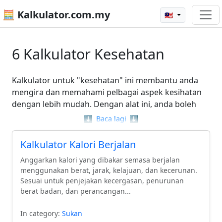
🧮 Kalkulator.com.my
🇲🇾
6 Kalkulator Kesehatan
Kalkulator untuk "kesehatan" ini membantu anda
mengira dan memahami pelbagai aspek kesihatan
dengan lebih mudah. Dengan alat ini, anda boleh
mengira kalori yang diperlukan untuk pemeliharaan
⬇️
Baca lagi
⬇️
berat badan, mengatur pengambilan lemak, dan
merancang diet yang sesuai untuk penurunan berat
Kalkulator Kalori Berjalan
badan. Terdapat juga kalkulator yang membantu
Anggarkan kalori yang dibakar semasa berjalan
anda mengira kalori yang dibakar semasa berjalan.
menggunakan berat, jarak, kelajuan, dan kecerunan.
Dengan pelbagai pilihan yang tersedia, alat-alat ini
Sesuai untuk penjejakan kecergasan, penurunan
direka untuk memudahkan proses pengurusan
berat badan, dan perancangan...
kesihatan anda, menjadikan perjalanan ke arah gaya
hidup yang lebih sihat lebih terjangkau dan kurang
In category:
Sukan