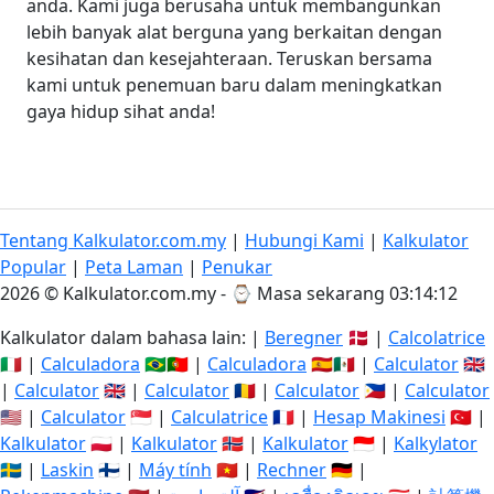
anda. Kami juga berusaha untuk membangunkan
lebih banyak alat berguna yang berkaitan dengan
kesihatan dan kesejahteraan. Teruskan bersama
kami untuk penemuan baru dalam meningkatkan
gaya hidup sihat anda!
Tentang Kalkulator.com.my
|
Hubungi Kami
|
Kalkulator
Popular
|
Peta Laman
|
Penukar
2026 © Kalkulator.com.my - ⌚
Masa sekarang 03:14:12
Kalkulator dalam bahasa lain: |
Beregner
🇩🇰 |
Calcolatrice
🇮🇹 |
Calculadora
🇧🇷🇵🇹 |
Calculadora
🇪🇸🇲🇽 |
Calculator
🇬🇧
|
Calculator
🇬🇧 |
Calculator
🇷🇴 |
Calculator
🇵🇭 |
Calculator
🇺🇸 |
Calculator
🇸🇬 |
Calculatrice
🇫🇷 |
Hesap Makinesi
🇹🇷 |
Kalkulator
🇵🇱 |
Kalkulator
🇳🇴 |
Kalkulator
🇮🇩 |
Kalkylator
🇸🇪 |
Laskin
🇫🇮 |
Máy tính
🇻🇳 |
Rechner
🇩🇪 |