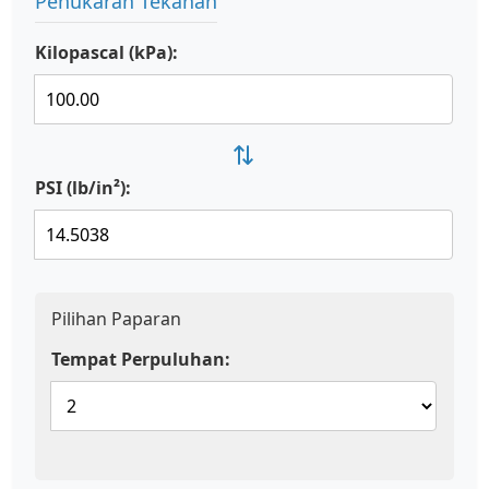
Penukaran Tekanan
Kilopascal (kPa):
⇄
PSI (lb/in²):
Pilihan Paparan
Tempat Perpuluhan: