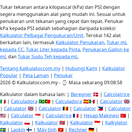
Tukar tekanan antara kilopascal (kPa) dan PSI dengan
segera menggunakan alat yang mudah ini. Sesuai untuk
penukaran unit tekanan yang cepat dan tepat. Penukar
kPa kepada PSI adalah sebahagian daripada koleksi
Kalkulator Pelbagai Pengukuran/Unit
. Terokai 142 alat
berkaitan lain, termasuk
Kalkulator Penukaran
,
Tukar mL
kepada CC
,
Tukar Liter kepada Pinta
,
Penukaran Gallon ke
mL
dan
Tukar Sudu Teh kepada mL
.
Tentang Kalkulator.com.my
|
Hubungi Kami
|
Kalkulator
Popular
|
Peta Laman
|
Penukar
2026 © Kalkulator.com.my - ⌚
Masa sekarang 09:08:58
Kalkulator dalam bahasa lain: |
Beregner
🇩🇰 |
Calcolatrice
🇮🇹 |
Calculadora
🇧🇷🇵🇹 |
Calculadora
🇪🇸🇲🇽 |
Calculator
🇬🇧
|
Calculator
🇬🇧 |
Calculator
🇷🇴 |
Calculator
🇵🇭 |
Calculator
🇺🇸 |
Calculator
🇸🇬 |
Calculatrice
🇫🇷 |
Hesap Makinesi
🇹🇷 |
Kalkulator
🇵🇱 |
Kalkulator
🇳🇴 |
Kalkulator
🇮🇩 |
Kalkylator
🇸🇪 |
Laskin
🇫🇮 |
Máy tính
🇻🇳 |
Rechner
🇩🇪 |