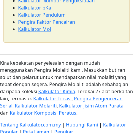
Kalkulator Nombor Pengoksidaan
Kalkulator pKa
Kalkulator Pendulum
Pengira Faktor Pencairan
Kalkulator Mol
Kira kepekatan penyelesaian dengan mudah
menggunakan Pengira Molaliti kami. Masukkan butiran
solut dan pelarut untuk mendapatkan nilai molaliti yang
tepat dengan segera. Pengira Molaliti adalah sebahagian
daripada koleksi
Kalkulator Kimia
. Terokai 27 alat berkaitan
lain, termasuk
Kalkulator Titrasi
,
Pengira Pengenceran
Serial
,
Kalkulator Molariti
,
Kalkulator Jisim Atom Purata
dan
Kalkulator Komposisi Peratus
.
Tentang Kalkulator.com.my
|
Hubungi Kami
|
Kalkulator
Popular
|
Peta Laman
|
Penukar