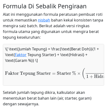
Formula Di Sebalik Pengiraan
Alat ini menggunakan formula peratusan pembuat roti
untuk memastikan
nisbah
bahan kekal konsisten tanpa
mengira saiz batch. Berikut adalah versi ringkas
formula utama yang digunakan untuk mengira berat
tepung keseluruhan:
\[ \text{Jumlah Tepung} = \frac{\text{Berat Doh}}{1 +
\text{
Faktor
Tepung Starter} + \text{Hidrasi} +
\text{Garam %}} \]
Faktor Tepung Starter
Starter %
×
(
1
1
+
Hidrasi Starter
=
)
Setelah jumlah tepung dikira, kalkulator akan
menentukan berat bahan lain (air, starter, garam)
dengan sewajarnya.