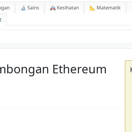
ngan
🔬 Sains
🚑 Kesihatan
📐 Matematik

lombongan Ethereum