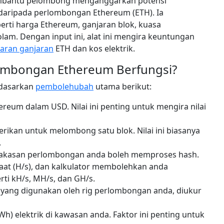
mbantu pelombong menganggarkan potensi
daripada perlombongan Ethereum (ETH). Ia
perti harga Ethereum, ganjaran blok, kuasa
olam. Dengan input ini, alat ini mengira keuntungan
aran ganjaran
ETH dan kos elektrik.
lombongan Ethereum Berfungsi?
rdasarkan
pembolehubah
utama berikut:
eum dalam USD. Nilai ini penting untuk mengira nilai
rikan untuk melombong satu blok. Nilai ini biasanya
.
akasan perlombongan anda boleh memproses hash.
saat (H/s), dan kalkulator membolehkan anda
ti kH/s, MH/s, dan GH/s.
k yang digunakan oleh rig perlombongan anda, diukur
Wh) elektrik di kawasan anda. Faktor ini penting untuk