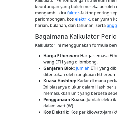
Kalkulator Perlombongan Ethereum me
keuntungan yang boleh mereka peroleh 
mengambil kira
faktor
-faktor penting se
perlombongan, kos
elektrik
, dan yuran k
harian, bulanan, dan tahunan, serta
angg
Bagaimana Kalkulator Per
Kalkulator ini menggunakan formula be
Harga Ethereum:
Harga semasa Ether
wang ETH yang dilombong.
Ganjaran Blok:
Jumlah
ETH yang dibe
ditentukan oleh rangkaian Ethereum
Kuasa Hashing:
Kadar di mana perk
Ini biasanya diukur dalam Hash per 
memasukkan unit yang berbeza seper
Penggunaan Kuasa:
Jumlah elektri
dalam watt (W).
Kos Elektrik:
Kos per kilowatt-jam (k