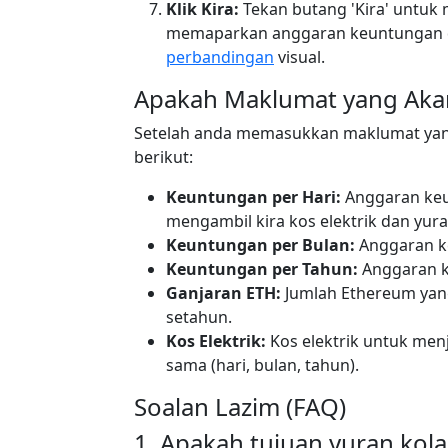
Klik Kira:
Tekan butang 'Kira' untuk
memaparkan anggaran keuntungan d
perbandingan
visual.
Apakah Maklumat yang Akan
Setelah anda memasukkan maklumat yan
berikut:
Keuntungan per Hari:
Anggaran keun
mengambil kira kos elektrik dan yur
Keuntungan per Bulan:
Anggaran k
Keuntungan per Tahun:
Anggaran k
Ganjaran ETH:
Jumlah Ethereum yang
setahun.
Kos Elektrik:
Kos elektrik untuk me
sama (hari, bulan, tahun).
Soalan Lazim (FAQ)
1. Apakah tujuan yuran kol