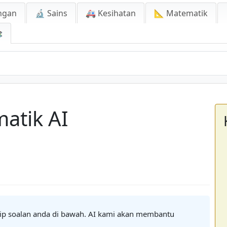
ngan
🔬 Sains
🚑 Kesihatan
📐 Matematik

atik AI
aip soalan anda di bawah. AI kami akan membantu