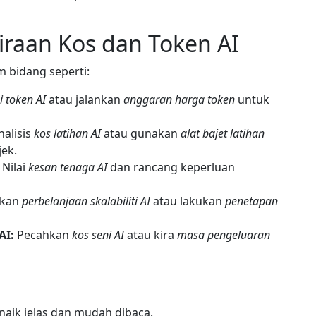
raan Kos dan Token AI
 bidang seperti:
i token AI
atau jalankan
anggaran harga token
untuk
alisis
kos latihan AI
atau gunakan
alat bajet latihan
ek.
Nilai
kesan tenaga AI
dan rancang keperluan
kan
perbelanjaan skalabiliti AI
atau lakukan
penetapan
AI:
Pecahkan
kos seni AI
atau kira
masa pengeluaran
naik jelas dan mudah dibaca.