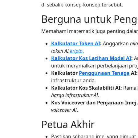
di sebalik konsep-konsep tersebut.
Berguna untuk Pengi
Memahami matematik juga penting dalam
Kalkulator Token AI
:
Anggarkan
nila
token AI
kripto
.
Kalkulator Kos Latihan Model AI
:
An
untuk meramalkan perbelanjaan proj
Kalkulator
Penggunaan Tenaga
AI:
infrastruktur anda.
Kalkulator Kos Skalabiliti AI:
Ramal
harga infrastruktur AI
.
Kos Voiceover dan Penjanaan Imej 
voiceover AI
.
Petua Akhir
Pastikan sebarang imej yang dimuat 