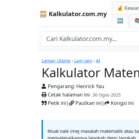
💰 Kewa
🧮 Kalkulator.com.my
🆕

Kalkulator
Laman Utama
›
Lain-lain
›
AI
Kalkulator Matem
Pengarang:
Henrick Yau
Cetak halaman ini
- 30 Ogos 2025
Petik ini
|
Pautkan ini
|
Kongsi ini
Muat naik imej masalah matematik atau t
menyelesaikannya langkah demi langkah.