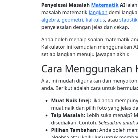
Penyelesai Masalah
Matematik
AI
iala
masalah matematik
langkah
demi langka
algebra
,
geometri
,
kalkulus
, atau
statistik
penyelesaian dengan jelas dan cekap.
Anda boleh menaip soalan matematik and
Kalkulator ini kemudian menggunakan 
setiap langkah menuju jawapan akhir.
Cara Menggunakan K
Alat ini mudah digunakan dan menyokon
anda. Berikut adalah cara untuk bermula:
Muat Naik Imej:
Jika anda mempunyai
muat naik dan pilih foto yang jelas da
Taip Masalah:
Lebih suka menaip? M
disediakan. Contoh:
Selesaikan untuk x
Pilihan Tambahan:
Anda boleh memil
algebra atau kalkulus) untuk memb