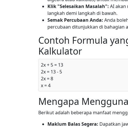
Klik "Selesaikan Masalah":
AI akan
langkah demi langkah di bawah.
Semak Percubaan Anda:
Anda boleh 
percubaan ditunjukkan di bahagian at
Contoh Formula yang
Kalkulator
2x + 5 = 13
2x = 13 - 5
2x = 8
x = 4
Mengapa Menggunaka
Berikut adalah beberapa manfaat mengg
Maklum Balas Segera:
Dapatkan ja