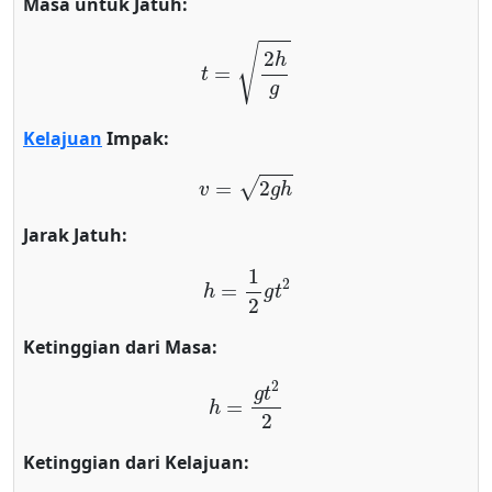
Masa untuk Jatuh:
t
=
2
h
g
Kelajuan
Impak:
v
=
2
g
h
Jarak Jatuh:
h
=
1
2
g
t
2
Ketinggian dari Masa:
h
=
g
t
2
2
Ketinggian dari Kelajuan: