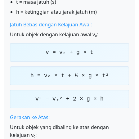
t = masa jatuh (s)
h = ketinggian atau jarak jatuh (m)
Jatuh Bebas dengan Kelajuan Awal:
Untuk objek dengan kelajuan awal v₀:
v = v₀ + g × t
h = v₀ × t + ½ × g × t²
v² = v₀² + 2 × g × h
Gerakan ke Atas:
Untuk objek yang dibaling ke atas dengan
kelajuan v₀: