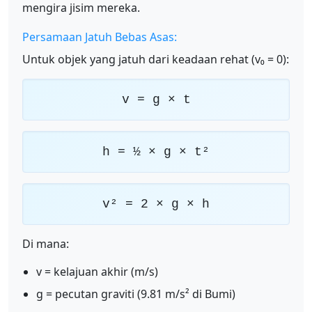
mengira jisim mereka.
Persamaan Jatuh Bebas Asas:
Untuk objek yang jatuh dari keadaan rehat (v₀ = 0):
v = g × t
h = ½ × g × t²
v² = 2 × g × h
Di mana:
v = kelajuan akhir (m/s)
g = pecutan graviti (9.81 m/s² di Bumi)