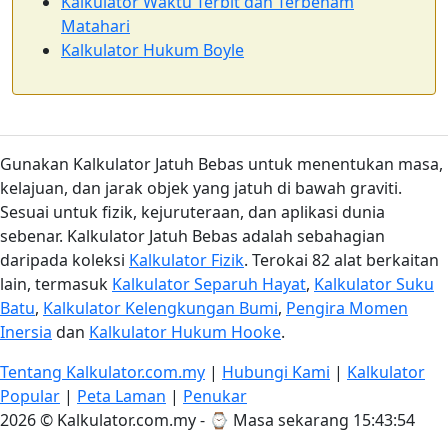
Kalkulator Waktu Terbit dan Terbenam
Matahari
Kalkulator Hukum Boyle
Gunakan Kalkulator Jatuh Bebas untuk menentukan masa,
kelajuan, dan jarak objek yang jatuh di bawah graviti.
Sesuai untuk fizik, kejuruteraan, dan aplikasi dunia
sebenar. Kalkulator Jatuh Bebas adalah sebahagian
daripada koleksi
Kalkulator Fizik
. Terokai 82 alat berkaitan
lain, termasuk
Kalkulator Separuh Hayat
,
Kalkulator Suku
Batu
,
Kalkulator Kelengkungan Bumi
,
Pengira Momen
Inersia
dan
Kalkulator Hukum Hooke
.
Tentang Kalkulator.com.my
|
Hubungi Kami
|
Kalkulator
Popular
|
Peta Laman
|
Penukar
2026 © Kalkulator.com.my - ⌚
Masa sekarang 15:43:55