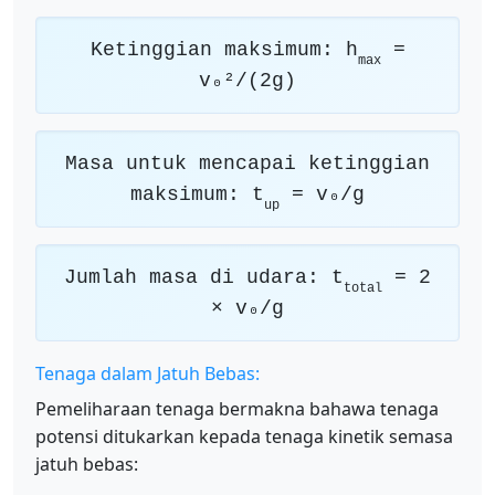
Ketinggian maksimum: h
=
max
v₀²/(2g)
Masa untuk mencapai ketinggian
maksimum: t
= v₀/g
up
Jumlah masa di udara: t
= 2
total
× v₀/g
Tenaga dalam Jatuh Bebas:
Pemeliharaan tenaga bermakna bahawa tenaga
potensi ditukarkan kepada tenaga kinetik semasa
jatuh bebas: