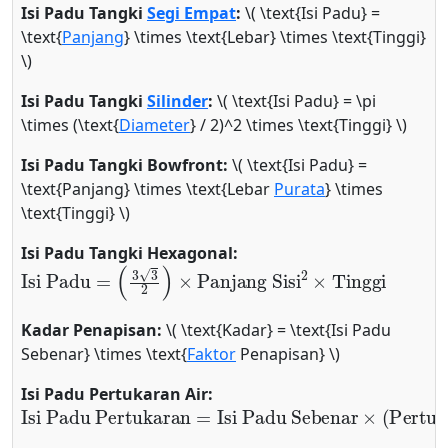
Isi Padu Tangki
Segi Empat
:
\( \text{Isi Padu} =
\text{
Panjang
} \times \text{Lebar} \times \text{Tinggi}
\)
Isi Padu Tangki
Silinder
:
\( \text{Isi Padu} = \pi
\times (\text{
Diameter
} / 2)^2 \times \text{Tinggi} \)
Isi Padu Tangki Bowfront:
\( \text{Isi Padu} =
\text{Panjang} \times \text{Lebar
Purata
} \times
\text{Tinggi} \)
Isi Padu Tangki Hexagonal:
Isi Padu
=
(
3
3
2
)
×
Panjang Sisi
2
×
Tinggi
Kadar Penapisan:
\( \text{Kadar} = \text{Isi Padu
Sebenar} \times \text{
Faktor
Penapisan} \)
Isi Padu Pertukaran Air:
Isi Padu Pertukaran
=
Isi Padu Sebenar
×
(
Pertuk
1
Watt