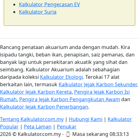
Kalkulator Pengecasan EV
Kalkulator Suria
Rancang penataan akuarium anda dengan mudah. Kira
isipadu tangki, beban ikan, penapisan, saiz pemanas, dan
banyak lagi untuk persekitaran akuatik yang sihat dan
seimbang. Kalkulator Akuarium adalah sebahagian
daripada koleksi
Kalkulator Ekologi
. Terokai 17 alat
berkaitan lain, termasuk
Kalkulator Jejak Karbon Sekunder
,
Kalkulator Jejak Karbon Kereta
,
Pengira Jejak Karbon Isi
Rumah
,
Pengira Jejak Karbon Pengangkutan Awam
dan
Kalkulator Jejak Karbon Penerbangan
.
Tentang Kalkulator.com.my
|
Hubungi Kami
|
Kalkulator
Popular
|
Peta Laman
|
Penukar
2026 © Kalkulator.com.my - ⌚
Masa sekarang 08:33:14