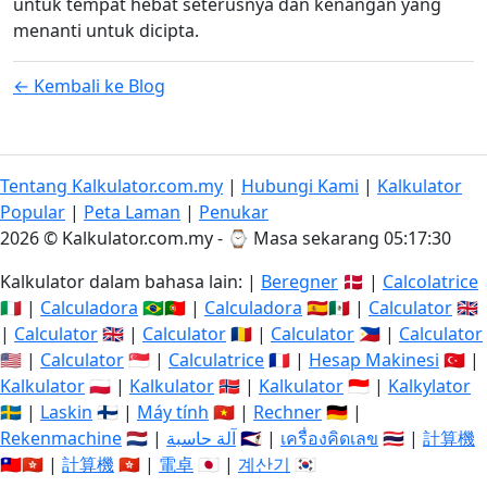
untuk tempat hebat seterusnya dan kenangan yang
menanti untuk dicipta.
← Kembali ke Blog
Tentang Kalkulator.com.my
|
Hubungi Kami
|
Kalkulator
Popular
|
Peta Laman
|
Penukar
2026 © Kalkulator.com.my - ⌚
Masa sekarang 05:17:31
Kalkulator dalam bahasa lain: |
Beregner
🇩🇰 |
Calcolatrice
🇮🇹 |
Calculadora
🇧🇷🇵🇹 |
Calculadora
🇪🇸🇲🇽 |
Calculator
🇬🇧
|
Calculator
🇬🇧 |
Calculator
🇷🇴 |
Calculator
🇵🇭 |
Calculator
🇺🇸 |
Calculator
🇸🇬 |
Calculatrice
🇫🇷 |
Hesap Makinesi
🇹🇷 |
Kalkulator
🇵🇱 |
Kalkulator
🇳🇴 |
Kalkulator
🇮🇩 |
Kalkylator
🇸🇪 |
Laskin
🇫🇮 |
Máy tính
🇻🇳 |
Rechner
🇩🇪 |
Rekenmachine
🇳🇱 |
آلة حاسبة
🇸🇦 |
เครื่องคิดเลข
🇹🇭 |
計算機
🇹🇼🇭🇰 |
計算機
🇭🇰 |
電卓
🇯🇵 |
계산기
🇰🇷