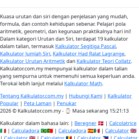
Kuasa urutan dan siri dengan penjelasan yang mudah,
formula, dan contoh kehidupan sebenar. Pelajari pola
aritmetik, geometri, dan kegunaan praktikalnya hari ini!
Dalam kategori Urutan dan Siri, terdapat 19 kalkulator
dalam talian, termasuk
Kalkulator Segitiga Pascal
,
Kalkulator Jumlah Siri
,
Kalkulator Had Ralat Lagrange
,
Kalkulator Urutan Aritmetik
dan
Kalkulator Teori Collatz
.
Kalkulator.com.my mempunyai kalkulator dalam talian
yang sempurna untuk memenuhi semua keperluan anda.
Terokai lebih lanjut melalui
Kalkulator Math
.
Tentang Kalkulator.com.my
|
Hubungi Kami
|
Kalkulator
Popular
|
Peta Laman
|
Penukar
2026 © Kalkulator.com.my - ⌚
Masa sekarang 15:21:13
Kalkulator dalam bahasa lain: |
Beregner
🇩🇰 |
Calcolatrice
🇮🇹 |
Calculadora
🇧🇷🇵🇹 |
Calculadora
🇪🇸🇲🇽 |
Calculator
🇬🇧
|
Calculator
🇬🇧 |
Calculator
🇷🇴 |
Calculator
🇵🇭 |
Calculator