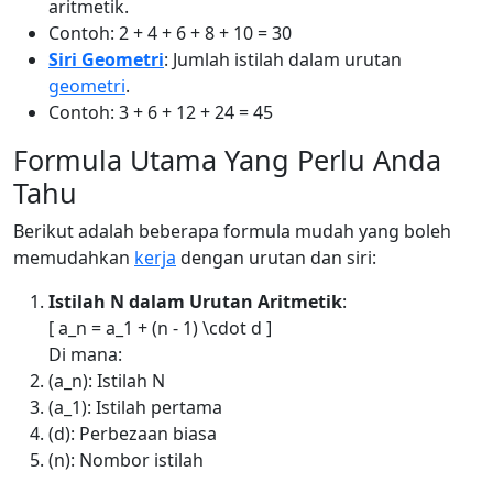
aritmetik.
Contoh: 2 + 4 + 6 + 8 + 10 = 30
Siri Geometri
: Jumlah istilah dalam urutan
geometri
.
Contoh: 3 + 6 + 12 + 24 = 45
Formula Utama Yang Perlu Anda
Tahu
Berikut adalah beberapa formula mudah yang boleh
memudahkan
kerja
dengan urutan dan siri:
Istilah N dalam Urutan Aritmetik
:
[ a_n = a_1 + (n - 1) \cdot d ]
Di mana:
(a_n): Istilah N
(a_1): Istilah pertama
(d): Perbezaan biasa
(n): Nombor istilah