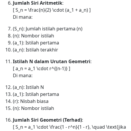
Jumlah Siri Aritmetik
:
[ S_n = \frac{n}{2} \cdot (a_1 + a_n) ]
Di mana:
(S_n): Jumlah istilah pertama (n)
(n): Nombor istilah
(a_1): Istilah pertama
(a_n): Istilah terakhir
Istilah N dalam Urutan Geometri
:
[ a_n = a_1 \cdot r^{(n-1)} ]
Di mana:
(a_n): Istilah N
(a_1): Istilah pertama
(r): Nisbah biasa
(n): Nombor istilah
Jumlah Siri Geometri (Terhad)
:
[ S_n = a_1 \cdot \frac{1 - r^n}{1 - r}, \quad \text{jika